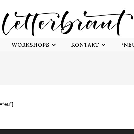
WORKSHOPS
KONTAKT
*NE
=“eu“]