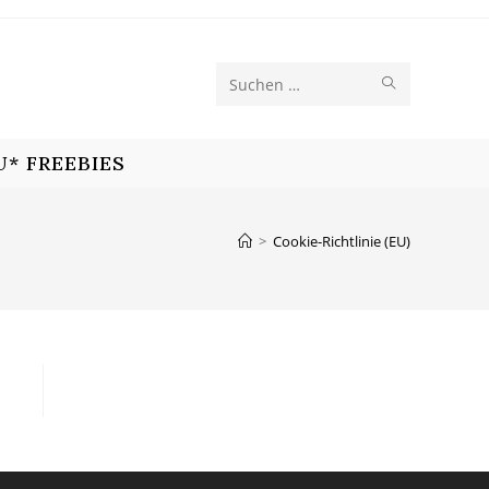
SUCHE
Diese
STARTEN
Website
U* FREEBIES
durchsuchen
>
Cookie-Richtlinie (EU)