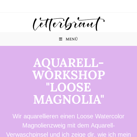
MENÜ
AQUARELL-
WORKSHOP
"LOOSE
MAGNOLIA"
Wir aquarellieren einen Loose Watercolor
Magnolienzweig mit dem Aquarell-
Verwaschpinsel und ich zeige dir, wie ich mein