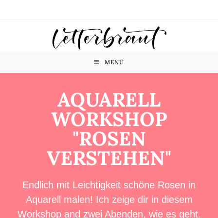
MENÜ
AQUARELL
WORKSHOP
"ROSEN
VERSTEHEN"
Endlich mit Leichtigkeit schöne Rosen in
Aquarell malen! Ich zeige dir in diesem
Workshop and zwei Abenden, wie es geht.